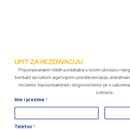
UPIT ZA REZERVACIJU
Popunjavanjem Vaših podataka u ovom obrascu i njego
kontakt sa našom agencijom i predrezervaciju aranžman
mi ćemo Vas kontaktirati i dogovorćemo se o uslovima r
odmora.
*
Ime i prezime
First
Last
*
Telefon