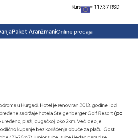
Kurs
= 117.37 RSD
vanja
Paket Aranžmani
Online prodaja
odroma u Hurgadi. Hotel je renoviran 2013. godine i od
e određene sadržaje hotela Steigenberger Golf Resort
(po
o uređenoj plaži, dugačkoj oko 2km. Veći deo je
 odlično kupanje bez korišćenja obuće za plažu. Gosti
obe (21-26m2), junior suite, suite i jedan paradise