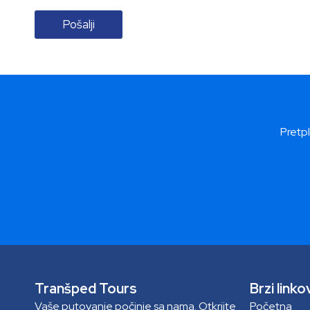
Pošalji
Pretpl
Tranšped Tours
Brzi linko
Vaše putovanje počinje sa nama. Otkrijte
Početna