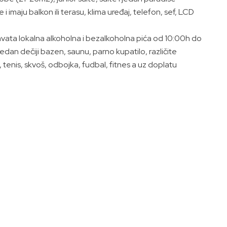
maju balkon ili terasu, klima uređaj, telefon, sef, LCD
uhvata lokalna alkoholna i bezalkoholna pića od 10:00h do
jedan dečiji bazen, saunu, parno kupatilo, različite
, tenis, skvoš, odbojka, fudbal, fitnes a uz doplatu