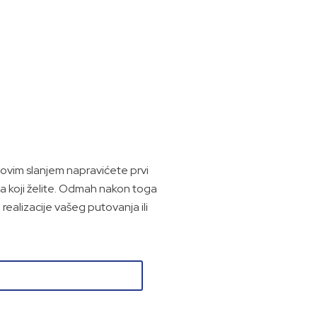
vim slanjem napravićete prvi
a koji želite. Odmah nakon toga
ealizacije vašeg putovanja ili