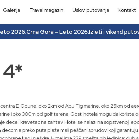
Galerija
Travel magazin
Uslovi putovanja
Kontakt
leto 2026.
Crna Gora – Leto 2026.
Izleti i vikend puto
 4*
 od centra El Goune, oko 2km od Abu Tig marine, oko 25km od aer
s marine i oko 300m od golf terena. Gosti hotela mogu da korist
je dece i krevetac na zahtev. Hotel se nalazi na sopstvenoj lep
 decom a preko puta plaže mali peščani sprudovi koji garantuju
cobrane kao i peškire. Hotel ima 239 smeštajnih jedinica: club s