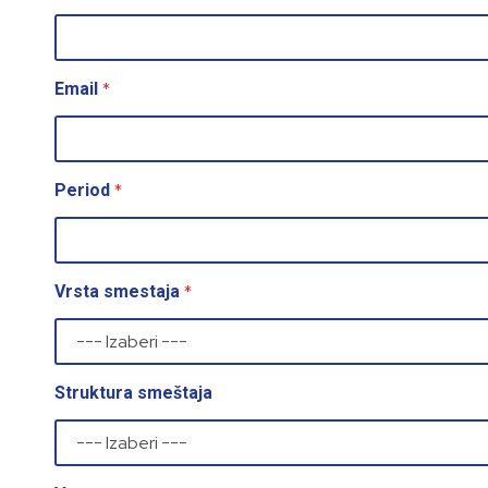
*
Email
*
Period
*
Vrsta smestaja
Struktura smeštaja