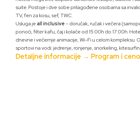
suite. Postoje i dve sobe prilagođene osobama sa invalid
TV, fen za kosu, sef, TWC.
Usluga je
all inclusive
– doručak, ručak i večera (samopos
ponoći, filter kafu, čaj i kolače od 15:00h do 17:00h. Hot
dnevne i večernje animacije, Wi-Fi u celom kompleksu. Od sp
sportovi na vodi: jedrenje, ronjenje, snorkeling, kitesurfin
Detaljne informacije → Program i ceno