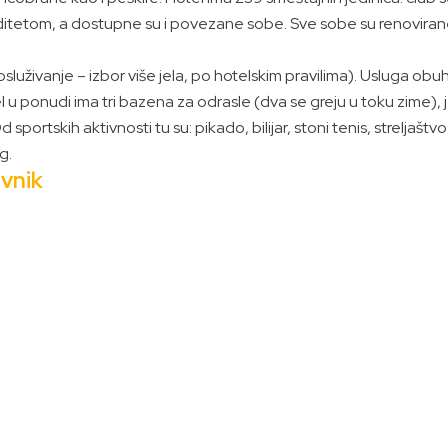
itetom, a dostupne su i povezane sobe. Sve sobe su renovirane i i
luživanje – izbor više jela, po hotelskim pravilima). Usluga ob
el u ponudi ima tri bazena za odrasle (dva se greju u toku zime), 
ortskih aktivnosti tu su: pikado, bilijar, stoni tenis, streljaštvo
g.
vnik