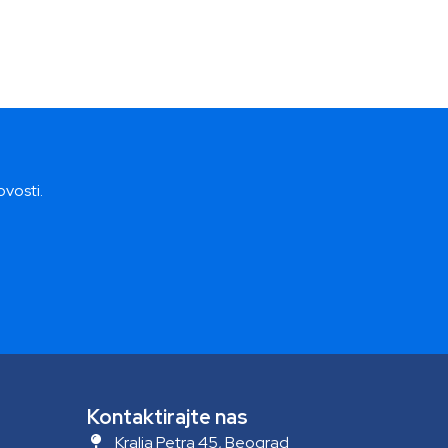
ovosti.
Kontaktirajte nas
Kralja Petra 45, Beograd