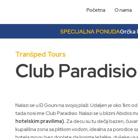
Skip
Početna
O nama
to
content
SPECIJALNA PONUDA
Grčka 
Tranšped Tours
Club Paradisio
Nalazi se u El Gouni na svojoj plaži. Udaljen je oko 1km
tada nosi ime Club Paradisio. Nalazi se u blizini Abido
hotelskim pravilima).
Za decu su tu dečiji bazen, čuvan
kupališna zona sa plitkom vodom, idealna za porodice sa
hotela mogu bez doplate da koriste ležaljke, dušeke i sun