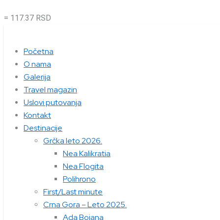
= 117.37 RSD
Početna
O nama
Galerija
Travel magazin
Uslovi putovanja
Kontakt
Destinacije
Grčka leto 2026.
Nea Kalikratia
Nea Flogita
Polihrono
First/Last minute
Crna Gora – Leto 2025.
Ada Bojana