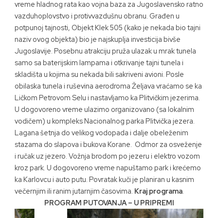
vreme hladnog rata kao vojna baza za Jugoslavensko ratno
vazduhoplovstvo i protivvazdušnu obranu. Građen u
potpunoj tajnosti, Objekt Klek 505 (kako je nekada bio tajni
naziv ovog objekta) bio je najskuplja investicija bivše
Jugoslavije. Posebnu atrakciju pruža ulazak u mrak tunela
samo sa baterijskim lampama i otkrivanje tajni tunela i
skladišta u kojima su nekada bili sakriveni avioni. Posle
obilaska tunela i ruševina aerodroma Željava vraćamo se ka
Ličkom Petrovom Selu i nastavljamo ka Plitvičkim jezerima.
U dogovoreno vreme ulazimo organizovano (sa lokalnim
vodičem) u kompleks Nacionalnog parka Plitvička jezera.
Lagana šetnja do velikog vodopada i dalje obeleženim
stazama do slapova i bukova Korane. Odmor za osveženje
i ručak uz jezero. Vožnja brodom po jezeru i elektro vozom
kroz park. U dogovoreno vreme napuštamo park i krećemo
ka Karlovcu i auto putu. Povratak kuči je planiran u kasnim
večernjim ili ranim jutarnjim časovima.
Kraj programa
.
PROGRAM PUTOVANJA – U PRIPREMI