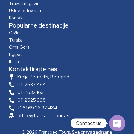
Travel magazin
Uslovi putovanja
Kontakt
Popularne destinacije
Grčka
Turska
Crna Gora
Egipat
Italija
Kontaktirajte nas
Kralja Petra 45, Beograd
011 2637 484
011 2632 163
011 2625 998
+381 69 26 37 484
office@transpedtours.rs
Contact us
© 2026 Tranšped Tours.
Sva prava zadržana
.
Open