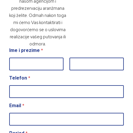
našom agencijom i
predrezervaciju aranžmana
koji želite. Odmah nakon toga
mi ćemo Vas kontaktirati i
dogovorćemo se o uslovima
realizacije vašeg putovanja ili
odmora.
*
Ime i prezime
First
Last
*
Telefon
*
Email