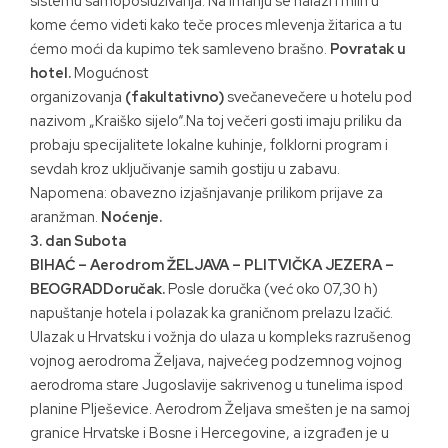
sistemu samoposluživanja. Na imanju se nalazi i mlin u
kome ćemo videti kako teče proces mlevenja žitarica a tu
ćemo moći da kupimo tek samleveno brašno.
Povratak u
hotel.
Mogućnost
organizovanja
(fakultativno)
svečanevečere u hotelu pod
nazivom „Kraiško sijelo“.Na toj večeri gosti imaju priliku da
probaju specijalitete lokalne kuhinje, folklorni program i
sevdah kroz uključivanje samih gostiju u zabavu.
Napomena: obavezno izjašnjavanje prilikom prijave za
aranžman.
Noćenje.
3. dan Subota
BIHAĆ – Aerodrom ŽELJAVA – PLITVIČKA JEZERA –
BEOGRADDoručak.
Posle doručka (već oko 07,30 h)
napuštanje hotela i polazak ka graničnom prelazu Izačić.
Ulazak u Hrvatsku i vožnja do ulaza u kompleks razrušenog
vojnog aerodroma Željava, najvećeg podzemnog vojnog
aerodroma stare Jugoslavije sakrivenog u tunelima ispod
planine Plješevice. Aerodrom Željava smešten je na samoj
granice Hrvatske i Bosne i Hercegovine, a izgrađen je u