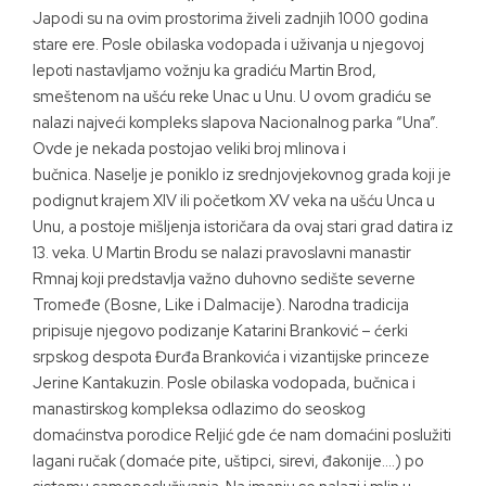
Japodi su na ovim prostorima živeli zadnjih 1000 godina
stare ere. Posle obilaska vodopada i uživanja u njegovoj
lepoti nastavljamo vožnju ka gradiću Martin Brod,
smeštenom na ušću reke Unac u Unu. U ovom gradiću se
nalazi najveći kompleks slapova Nacionalnog parka “Una”.
Ovde je nekada postojao veliki broj mlinova i
bučnica. Naselje je poniklo iz srednjovjekovnog grada koji je
podignut krajem XIV ili početkom XV veka na ušću Unca u
Unu, a postoje mišljenja istoričara da ovaj stari grad datira iz
13. veka. U Martin Brodu se nalazi pravoslavni manastir
Rmnaj koji predstavlja važno duhovno sedište severne
Tromeđe (Bosne, Like i Dalmacije). Narodna tradicija
pripisuje njegovo podizanje Katarini Branković – ćerki
srpskog despota Đurđa Brankovića i vizantijske princeze
Jerine Kantakuzin. Posle obilaska vodopada, bučnica i
manastirskog kompleksa odlazimo do seoskog
domaćinstva porodice Reljić gde će nam domaćini poslužiti
lagani ručak (domaće pite, uštipci, sirevi, đakonije….) po