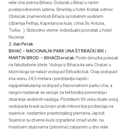
reke Une prema Bihaću. Dolazak u Bihać u ranim
poslepodnevnim satima. Smeštaj u hotel. Kratak odmor.
Obilazak znamenitosti Bihaća sa lokalnim vodičem
(džamija Fethija, Kapetanova kula, crkva Sv. Antuna,
Turbe…). Slobodno vreme. Individualni povratak u hotel.
Noćenje.
2. dan
Petak
BIHAĆ – NACIONALNI PARK UNA ŠTRBAČKI BIK i
MARTIN BROD – BIHAĆDoručak.
Posle doručka polazak
na fakultativne izlete. Vožnja iz Bihaća ka selu Orašac u
blizini koga se nalazi vodopad Štrbački buk. Ovaj vodopad
ima visinu 24,5 metara i predstavlja najviši i
najspektakularniji vodopad u Nacionalnom parku Una, a
njegov nastanak se vezuje za tektonska pomeranja i
stvaranje sedrenih naslaga. Početkom XX veka obale ovog
vodopada krasili su brojni unski mlinovi koji podsećaju na
sojenice, nastambe praistorijskog plemena Japodi.
Sojenice su drvene kuće izgrađene iznad vode, na
hrastovim stubovima (pilonima) zabijenim u dno reke.