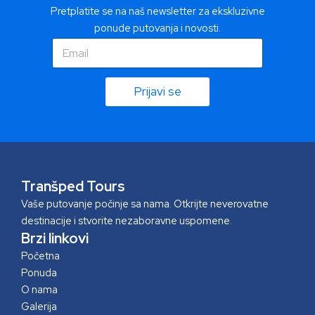
Pretplatite se na naš newsletter za ekskluzivne
ponude putovanja i novosti.
E
E
m
m
a
a
i
i
Prijavi se
l
l
E
*
m
a
i
l
*
Tranšped Tours
Vaše putovanje počinje sa nama. Otkrijte neverovatne
destinacije i stvorite nezaboravne uspomene.
Brzi linkovi
Početna
Ponuda
O nama
Galerija