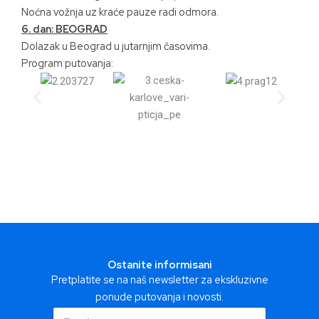
Noćna vožnja uz kraće pauze radi odmora.
6. dan: BEOGRAD
Dolazak u Beograd u jutarnjim časovima.
Program putovanja:
Ostanite informisani
Pretplatite se na naš newsletter za ekskluzivne
ponude putovanja i novosti.
E
E