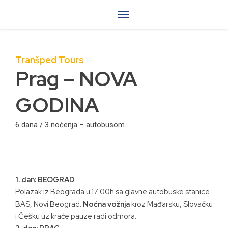
Skip
to
content
Travel magazin
Uslovi putovanja
Online prodaja
Tranšped Tours
Prag – NOVA
GODINA
6 dana / 3 noćenja – autobusom
1. dan: BEOGRAD
Polazak iz Beograda u 17:00h sa glavne autobuske stanice
BAS, Novi Beograd.
Noćna vožnja
kroz Mađarsku, Slovačku
i Češku uz kraće pauze radi odmora.