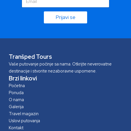
m
m
a
a
i
i
Prijavi se
l
l
*
Tranšped Tours
Vaše putovanje počinje sa nama. Otkrijte neverovatne
destinacije i stvorite nezaboravne uspomene.
Brzi linkovi
Početna
Ponuda
O nama
Galerija
Travel magazin
Uslovi putovanja
Kontakt