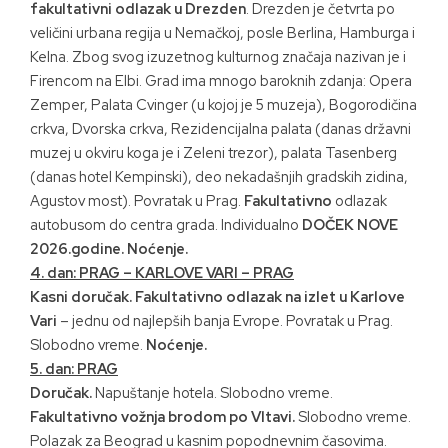
fakultativni odlazak u Drezden
. Drezden je četvrta po
veličini urbana regija u Nemačkoj, posle Berlina, Hamburga i
Kelna. Zbog svog izuzetnog kulturnog značaja nazivan je i
Firencom na Elbi. Grad ima mnogo baroknih zdanja: Opera
Zemper, Palata Cvinger (u kojoj je 5 muzeja), Bogorodičina
crkva, Dvorska crkva, Rezidencijalna palata (danas državni
muzej u okviru koga je i Zeleni trezor), palata Tasenberg
(danas hotel Kempinski), deo nekadašnjih gradskih zidina,
Agustov most). Povratak u Prag.
Fakultativno
odlazak
autobusom do centra grada. Individualno
DOČEK NOVE
2026.godine. Noćenje.
4. dan: PRAG – KARLOVE VARI – PRAG
Kasni doručak.
Fakultativno odlazak na izlet u Karlove
Vari
– jednu od najlepših banja Evrope. Povratak u Prag.
Slobodno vreme.
Noćenje.
5. dan: PRAG
Doručak.
Napuštanje hotela. Slobodno vreme.
Fakultativno vožnja brodom po Vltavi.
Slobodno vreme.
Polazak za Beograd u kasnim popodnevnim časovima.