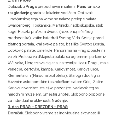
2. dan: PRAG
Dolazak u
Prag
u prepodnevnim satima.
Panoramsko
razgledanje grada
sa lokalnim vodičem: Obilazak
Hradčanskog trga na kome se nalaze prelepe palate
Swarcenberg, Toskanska, Martinicki, nadbiskupska, stub
kuge. Poseta praškom dvorcu (rezidencija češkog
predsednika), zatim katedrali Svetog Vida. Šetnja pored
zlatnog portala, kraljevske palate, bazilike Svetog Đorđa,
Lobkovič palate, crne kule. Panorama na Prag iz bašte na
valeh. Prelepa valdštajnska palata sa ogromnim parkom iz
XVII veka, Hergertova ciglana, najtesnija ulica u Pragu, mala
venecija, certovka, kampa, Karlov most, Karlova ulica,
Klementinum (Narodna biblioteka), Starogradski trg sa
čuvenim astronomskim i astrološkom satom Orloj. Zatim
Karlov univerzitet, staleško pozorište i vaclavski trg sa
narodnim muzejem. Smeštaj u hotel. Slobodno popodne
za individualne aktivnosti.
Noćenje.
3. dan: PRAG – DREZDEN – PRAG
Doručak.
Slobodno vreme za individualne aktivnosti ili