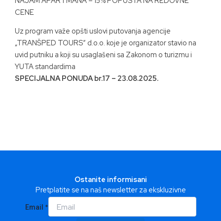
NAJAM APARTMANA – 15% POPUSTA NA REDOVNE
CENE
Uz program važe opšti uslovi putovanja agencije
„TRANŠPED TOURS“ d.o.o. koje je organizator stavio na
uvid putniku a koji su usaglašeni sa Zakonom o turizmu i
YUTA standardima
SPECIJALNA PONUDA br.17 – 23.08.2025.
Ostanite informisani
Pretplatite se na naš newsletter za ekskluzivne
Email
ponude putovanja i novosti.
*
Email