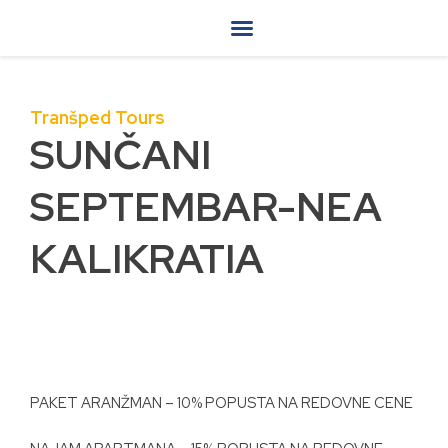
Skip
to
content
Travel magazin
Uslovi putovanja
Online prodaja
Tranšped Tours
SUNČANI
SEPTEMBAR-NEA
KALIKRATIA
PAKET ARANŽMAN – 10% POPUSTA NA REDOVNE CENE