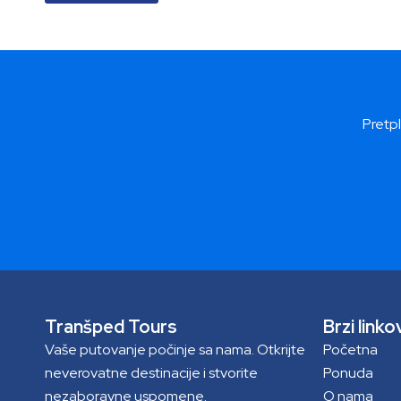
Pretpl
Tranšped Tours
Brzi linko
Vaše putovanje počinje sa nama. Otkrijte
Početna
neverovatne destinacije i stvorite
Ponuda
nezaboravne uspomene.
O nama