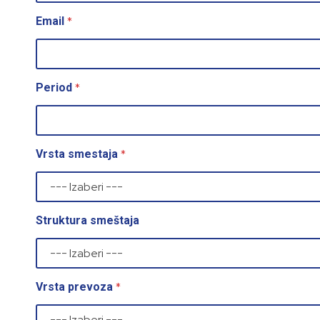
*
Email
*
Period
*
Vrsta smestaja
Struktura smeštaja
*
Vrsta prevoza