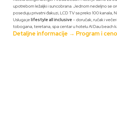
upotrebom ležaljki i suncobrana. Jednom nedeljno se or
poseduju privatni đakuzi, LCD TV sa preko 100 kanala, Ne
Usluga je
lifestyle all inclusive
– doručak, ručak i večera
tobogana, teretana, spa centar u hotelu Al Dau beach ka
Detaljne informacije → Program i ceno