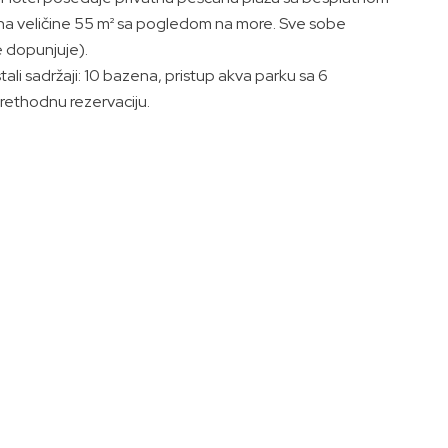
ana veličine 55 m² sa pogledom na more. Sve sobe
e dopunjuje).
tali sadržaji: 10 bazena, pristup akva parku sa 6
rethodnu rezervaciju.