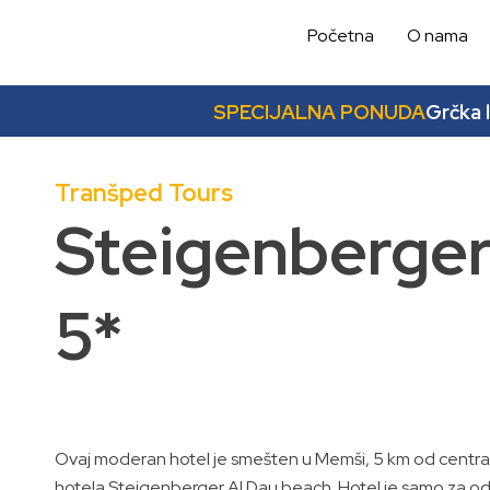
Skip
Početna
O nama
to
content
SPECIJALNA PONUDA
Grčka 
Tranšped Tours
Steigenberger
5*
Ovaj moderan hotel je smešten u Memši, 5 km od centra, 
hotela Steigenberger Al Dau beach. Hotel je samo za od