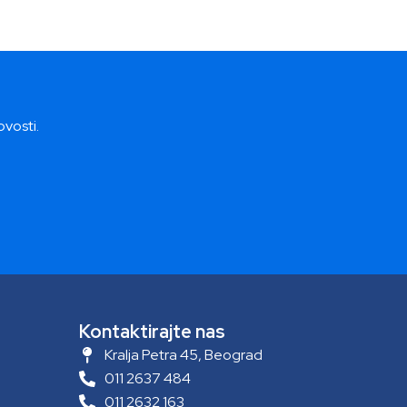
ovosti.
Kontaktirajte nas
Kralja Petra 45, Beograd
011 2637 484
011 2632 163