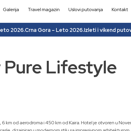
Galerija
Travel magazin
Uslovi putovanja
Kontakt
leto 2026.
Crna Gora – Leto 2026.
Izleti i vikend puto
 Pure Lifestyle
6 km od aerodroma i 450 km od Kaira. Hotel je otvoren u Novemb
rasle, dizajniran u modernom stilu sa impresivnom arhitekturo