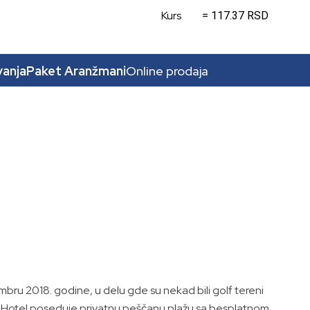
Kurs
= 117.37 RSD
vanja
Paket Aranžmani
Online prodaja
ru 2018. godine, u delu gde su nekad bili golf tereni
m. Hotel poseduje privatnu peščanu plažu sa besplatnom