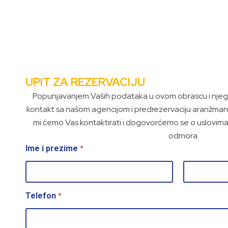
UPIT ZA REZERVACIJU
Popunjavanjem Vaših podataka u ovom obrascu i njego
kontakt sa našom agencijom i predrezervaciju aranžman
mi ćemo Vas kontaktirati i dogovorćemo se o uslovima r
odmora.
*
Ime i prezime
First
Last
*
Telefon