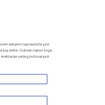
vim slanjem napravićete prvi
a koji želite. Odmah nakon toga
ealizacije vašeg putovanja ili