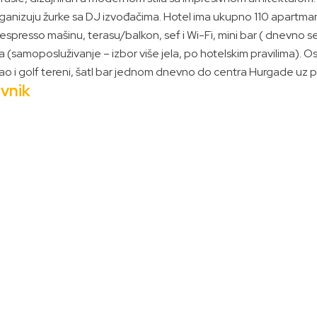
ganizuju žurke sa DJ izvođačima. Hotel ima ukupno 110 apartm
spresso mašinu, terasu/balkon, sef i Wi-Fi, mini bar ( dnevno s
 (samoposluživanje – izbor više jela, po hotelskim pravilima). Os
o i golf tereni, šatl bar jednom dnevno do centra Hurgade uz p
vnik