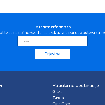
Ostanite informisani
atite se na naš newsletter za ekskluzivne ponude putovanja i n
E
E
m
m
a
a
i
i
Prijavi se
l
l
*
vi
Popularne destinacije
Grčka
Turska
Crna Gora