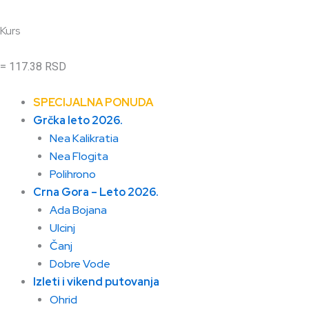
Kurs
= 117.38 RSD
SPECIJALNA PONUDA
Grčka leto 2026.
Nea Kalikratia
Nea Flogita
Polihrono
Crna Gora – Leto 2026.
Ada Bojana
Ulcinj
Čanj
Dobre Vode
Izleti i vikend putovanja
Ohrid